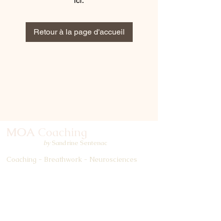
ici.
Retour à la page d'accueil
MOA
Coaching
by
Sandrine Sentenac
Coaching - Breathwork - Neurosciences
Méditation en pleine conscience -
Hypnose
33 rue de Maincourt
78720 Dampierre-en-Yvelines