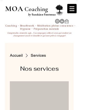
MOA
Coaching
by
Sandrine Sentenac
Coaching - Breathwork - Méditation pleine conscience -
Hypnose - Préparation mentale
Comprendre, ressentir, agir... J'accompagne celles et ceux qui veulent un
changement ancré et durable et qui sont prêts à s'engager!
Accueil
Services
Nos services